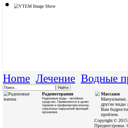
Home
Лечение
Водные п
Радонотерапия
Массажи
Радоновые воды - лечебное
Мануальные, 
средство. Применяется в целях
другие виды 
терапии и профилактики многих,
серьёзных нарушений функций
Вам бодрости
организма.
проблем.
Copyright © 2015
Приднестровье. 